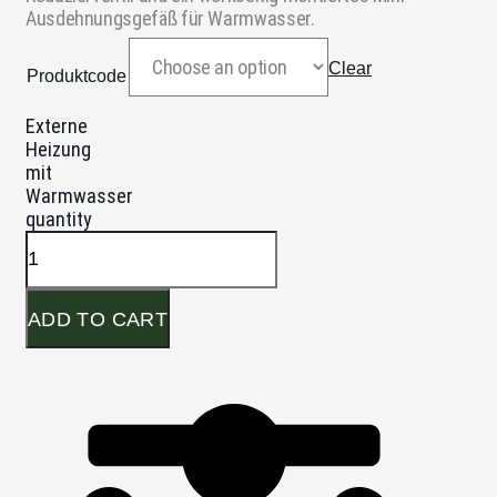
Ausdehnungsgefäß für Warmwasser.
Clear
Produktcode
Externe
Heizung
mit
Warmwasser
quantity
ADD TO CART